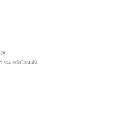
การ
น์@
4 ชม. หลังโอนเงิน